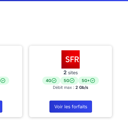
2
sites
4G
5G
5G+
Débit max :
2 Gb/s
Voir les forfaits