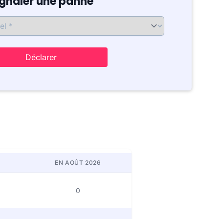
ignaler une panne
Déclarer
EN AOÛT 2026
0