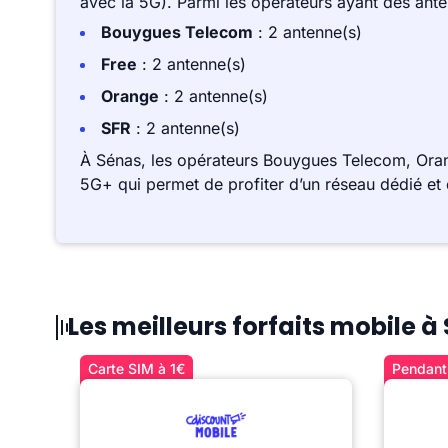
avec la 5G). Parmi les opérateurs ayant des ant
Bouygues Telecom
: 2 antenne(s)
Free
: 2 antenne(s)
Orange
: 2 antenne(s)
SFR
: 2 antenne(s)
À Sénas, les opérateurs Bouygues Telecom, Oran
5G+ qui permet de profiter d’un réseau dédié et 
Les meilleurs forfaits mobile à
Carte SIM à 1€
Pendant 