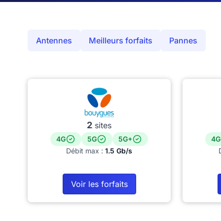
Antennes
Meilleurs forfaits
Pannes
2
sites
4G
5G
5G+
4G
Débit max :
1.5 Gb/s
Voir les forfaits