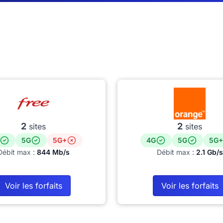
2
2
sites
sites
5G
5G+
4G
5G
5G+
Débit max :
844 Mb/s
Débit max :
2.1 Gb/s
Voir les forfaits
Voir les forfaits