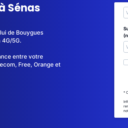
 à Sénas
S
elui de Bouygues
(
n 4G/5G.
tance entre votre
lecom, Free, Orange et
* 
In
re
no