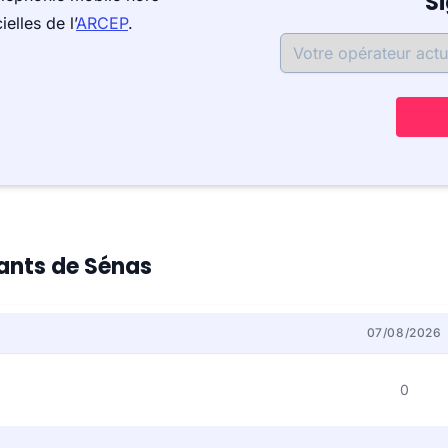
S
elles de l’
ARCEP
.
tants de Sénas
07/08/2026
0