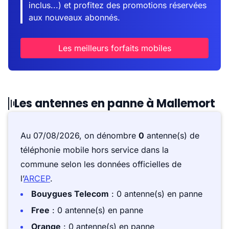
inclus...) et profitez des promotions réservées
aux nouveaux abonnés.
Les meilleurs forfaits mobiles
Les antennes en panne à Mallemort
Au 07/08/2026, on dénombre
0
antenne(s) de
téléphonie mobile hors service dans la
commune selon les données officielles de
l’
ARCEP
.
Bouygues Telecom
: 0 antenne(s) en panne
Free
: 0 antenne(s) en panne
Orange
: 0 antenne(s) en panne