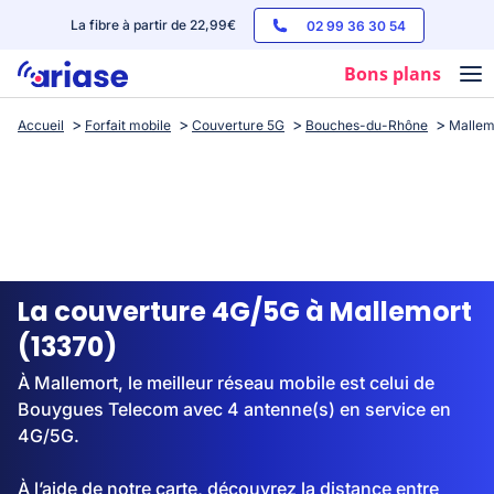
La fibre à partir de 22,99€
02 99 36 30 54
Bons plans
Accueil
Forfait mobile
Couverture 5G
Bouches-du-Rhône
Mallem
Box internet
Forfaits mobile
Téléphones
Streaming
La couverture 4G/5G à Mallemort
(13370)
À Mallemort, le meilleur réseau mobile est celui de
Bouygues Telecom avec 4 antenne(s) en service en
4G/5G.
À l’aide de notre carte, découvrez la distance entre