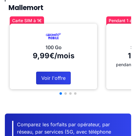
Mallemort
Carte SIM à 1€
Pendant 1 an 
100 Go
Sé
9,99€/mois
12
pendant 1
Voir l'offre
Comparez les forfaits par opérateur, par
réseau, par services (5G, avec téléphone