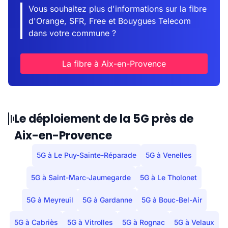
Vous souhaitez plus d'informations sur la fibre
d'Orange, SFR, Free et Bouygues Telecom
dans votre commune ?
La fibre à Aix-en-Provence
Le déploiement de la 5G près de
Aix-en-Provence
5G à Le Puy-Sainte-Réparade
5G à Venelles
5G à Saint-Marc-Jaumegarde
5G à Le Tholonet
5G à Meyreuil
5G à Gardanne
5G à Bouc-Bel-Air
5G à Cabriès
5G à Vitrolles
5G à Rognac
5G à Velaux