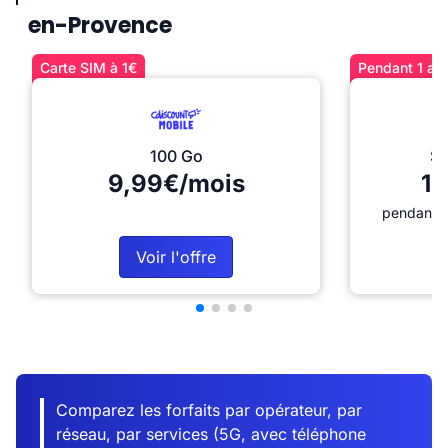
en-Provence
Carte SIM à 1€
Pendant 1 an 
100 Go
Sé
9,99€/mois
12
pendant 1
Voir l'offre
Comparez les forfaits par opérateur, par
réseau, par services (5G, avec téléphone