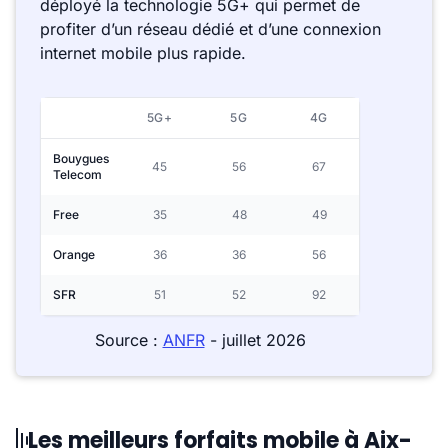
déployé la technologie 5G+ qui permet de
profiter d’un réseau dédié et d’une connexion
internet mobile plus rapide.
5G+
5G
4G
Bouygues
45
56
67
Telecom
Free
35
48
49
Orange
36
36
56
SFR
51
52
92
Source :
ANFR
- juillet 2026
Les meilleurs forfaits mobile à Aix-