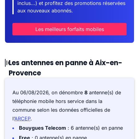
inclus...) et profitez des promotions réservées
aux nouveaux abonnés.
Les meilleurs forfaits mobiles
Les antennes en panne à Aix-en-
Provence
Au 06/08/2026, on dénombre
8
antenne(s) de
téléphonie mobile hors service dans la
commune selon les données officielles de
l’
ARCEP
.
Bouygues Telecom
: 6 antenne(s) en panne
Free
: 0 antenne(s) en panne