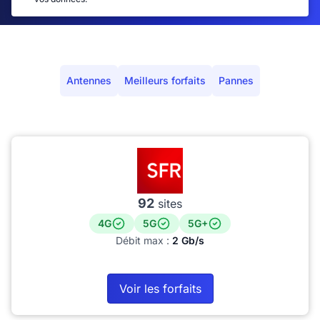
Antennes
Meilleurs forfaits
Pannes
92
sites
4G
5G
5G+
Débit max :
2 Gb/s
Voir les forfaits