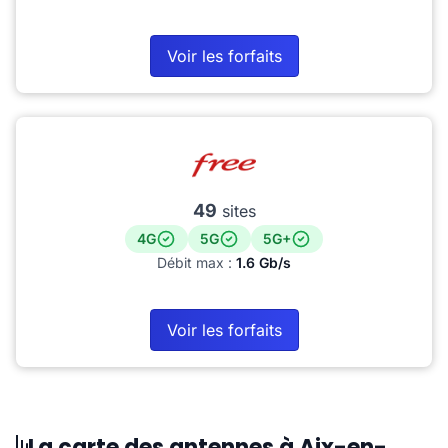
Voir les forfaits
49
sites
4G
5G
5G+
Débit max :
1.6 Gb/s
Voir les forfaits
La carte des antennes à Aix-en-