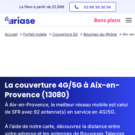
La fibre à partir de 22,99€
02 99 36 30 54
Bons plans
Accueil
Forfait mobile
Couverture 5G
Bouches-du-Rhône
Aix-en
Box internet
Forfaits mobile
Téléphones
Streaming
La couverture 4G/5G à Aix-en-
Provence (13080)
À Aix-en-Provence, le meilleur réseau mobile est celui
de SFR avec 92 antenne(s) en service en 4G/5G.
À l’aide de notre carte, découvrez la distance entre
votre adresse et les antennes de Bouygues Telecom,