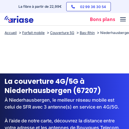
La fibre à partir de 22,99€
02 99 36 30 54
Bons plans
Accueil
Forfait mobile
Couverture 5G
Bas-Rhin
Niederhausberge
Box internet
Forfaits mobile
Téléphones
Streaming
La couverture 4G/5G à
Niederhausbergen (67207)
À Niederhausbergen, le meilleur réseau mobile est
celui de SFR avec 3 antenne(s) en service en 4G/5G.
À l’aide de notre carte, découvrez la distance entre
votre adresse et les antennes de Bouygues Telecom,