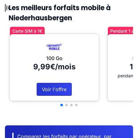
Les meilleurs forfaits mobile à
Niederhausbergen
Carte SIM à 1€
Pendant 1 an 
100 Go
Sé
9,99€/mois
12
pendant 1
Voir l'offre
Comparez les forfaits par opérateur, par