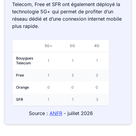
Telecom, Free et SFR ont également déployé la
technologie 5G+ qui permet de profiter d’un
réseau dédié et d’une connexion internet mobile
plus rapide.
5G+
5G
4G
Bouygues
1
1
1
Telecom
Free
1
2
2
Orange
0
0
0
SFR
1
1
3
Source :
ANFR
- juillet 2026