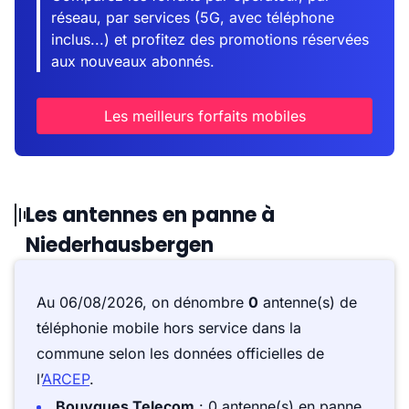
réseau, par services (5G, avec téléphone
inclus...) et profitez des promotions réservées
aux nouveaux abonnés.
Les meilleurs forfaits mobiles
Les antennes en panne à
Niederhausbergen
Au 06/08/2026, on dénombre
0
antenne(s) de
téléphonie mobile hors service dans la
commune selon les données officielles de
l’
ARCEP
.
Bouygues Telecom
: 0 antenne(s) en panne