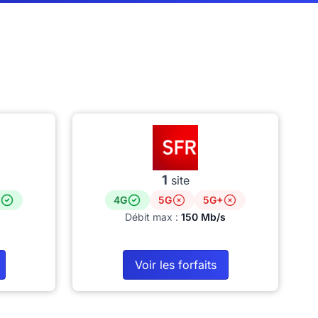
1
site
4G
5G
5G+
Débit max :
150 Mb/s
Voir les forfaits