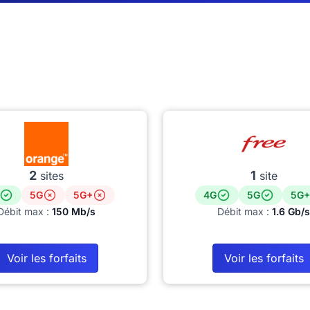
2
1
sites
site
5G
5G+
4G
5G
5G+
Débit max :
150 Mb/s
Débit max :
1.6 Gb/s
Voir les forfaits
Voir les forfaits