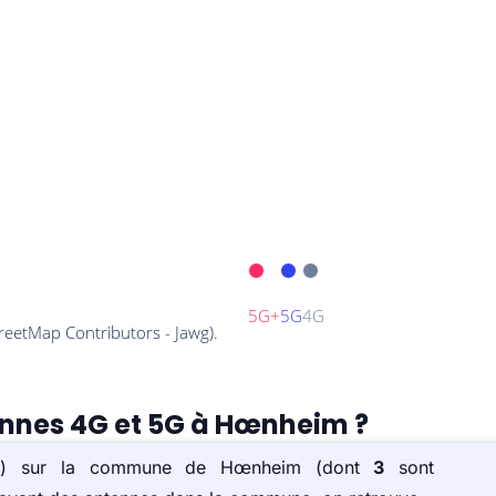
tennes 4G et 5G à Hœnheim ?
ée(s) sur la commune de Hœnheim (dont
3
sont