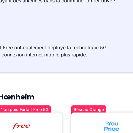
 ayant des antennes dans la commune, on retrouve :
 Free ont également déployé la technologie 5G+
e connexion internet mobile plus rapide.
 à Hœnheim
1 an puis Forfait Free 5G
Réseau Orange