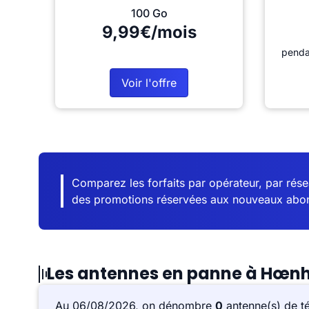
100 Go
9,99€/mois
penda
Voir l'offre
Comparez les forfaits par opérateur, par résea
des promotions réservées aux nouveaux abo
Les antennes en panne à Hœn
Au 06/08/2026, on dénombre
0
antenne(s) de t