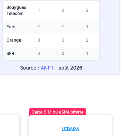
Bouygues
1
2
2
Telecom
Free
1
1
1
Orange
0
0
2
SFR
0
0
1
Source :
ANFR
- août 2026
Carte SIM ou eSIM offerte