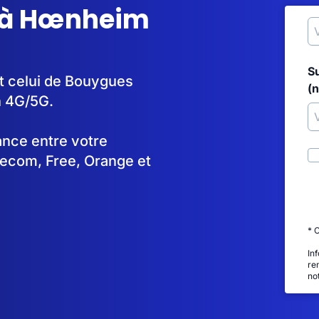
G à Hœnheim
S
t celui de Bouygues
(
n 4G/5G.
tance entre votre
lecom, Free, Orange et
* 
In
re
no