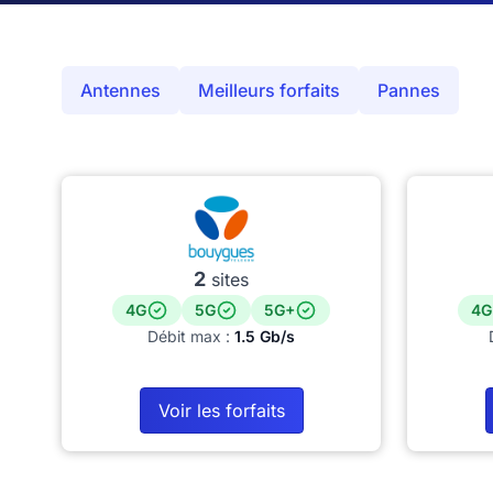
Antennes
Meilleurs forfaits
Pannes
2
sites
4G
5G
5G+
4G
Débit max :
1.5 Gb/s
Voir les forfaits