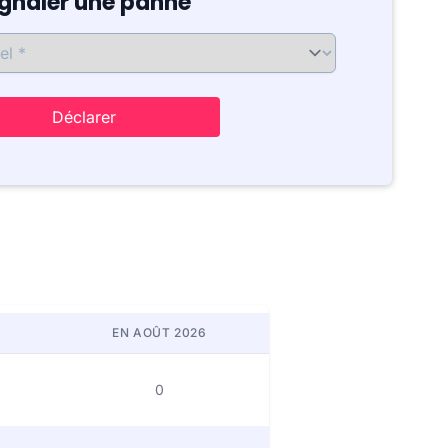
ignaler une panne
Déclarer
EN AOÛT 2026
0