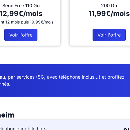
Série Free 110 Go
200 Go
12,99€/mois
11,99€/mois
nt 12 mois puis 19,99€/mois
Voir l'offre
Voir l'offre
u, par services (5G, avec téléphone inclus...) et profitez
nnés.
heim
éléphonie mobile hors