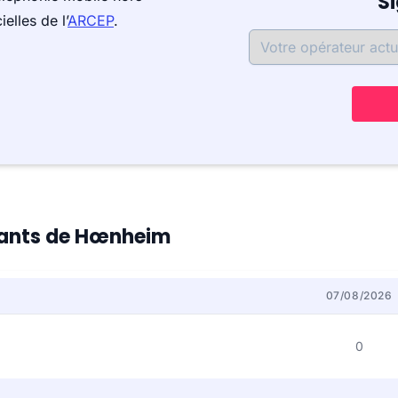
S
elles de l’
ARCEP
.
itants de Hœnheim
07/08/2026
0