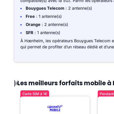
compatible(s) avec la 5G). Parmi les opérateurs
Bouygues Telecom
: 2 antenne(s)
Free
: 1 antenne(s)
Orange
: 2 antenne(s)
SFR
: 1 antenne(s)
À Hœnheim, les opérateurs Bouygues Telecom et
qui permet de profiter d’un réseau dédié et d’un
Les meilleurs forfaits mobile
Carte SIM à 1€
Pendant 