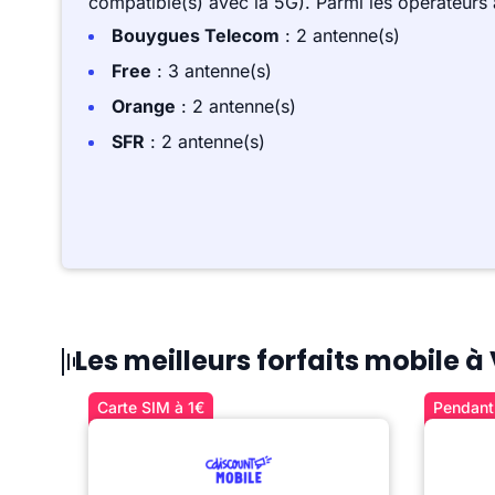
compatible(s) avec la 5G). Parmi les opérateurs
Bouygues Telecom
: 2 antenne(s)
Free
: 3 antenne(s)
Orange
: 2 antenne(s)
SFR
: 2 antenne(s)
Les meilleurs forfaits mobile à
Carte SIM à 1€
Pendant 