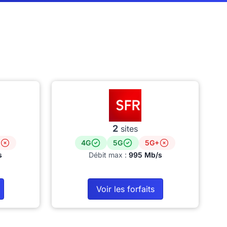
2
sites
4G
5G
5G+
s
Débit max :
995 Mb/s
Voir les forfaits