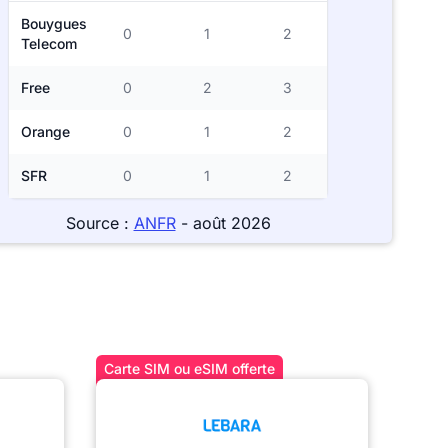
Bouygues
0
1
2
Telecom
Free
0
2
3
Orange
0
1
2
SFR
0
1
2
Source :
ANFR
- août 2026
Carte SIM ou eSIM offerte