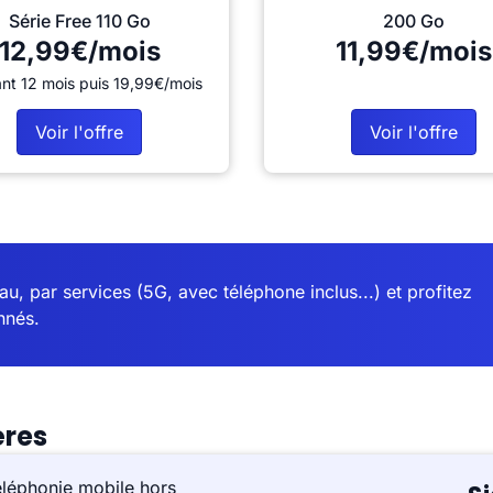
Série Free 110 Go
200 Go
12,99€/mois
11,99€/mois
nt 12 mois puis 19,99€/mois
Voir l'offre
Voir l'offre
u, par services (5G, avec téléphone inclus...) et profitez
nnés.
ères
éléphonie mobile hors