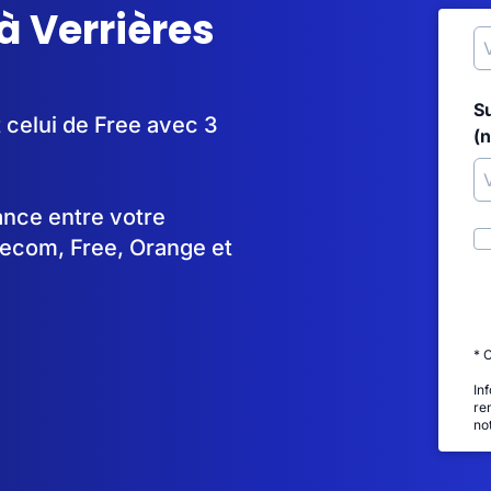
à Verrières
S
t celui de Free avec 3
(
tance entre votre
lecom, Free, Orange et
* 
In
re
no