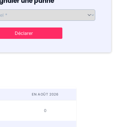
ignaler une panne
Déclarer
EN AOÛT 2026
0