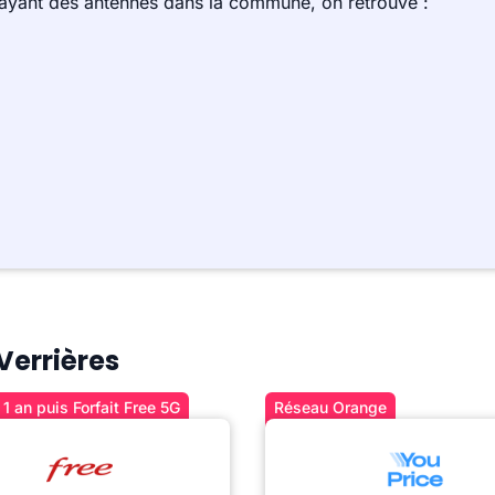
 ayant des antennes dans la commune, on retrouve :
 Verrières
1 an puis Forfait Free 5G
Réseau Orange