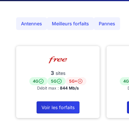
Antennes
Meilleurs forfaits
Pannes
3
sites
4G
5G
5G+
4G
Débit max :
844 Mb/s
Voir les forfaits