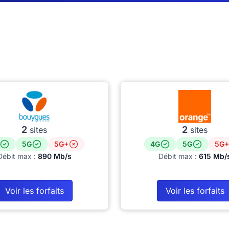
2
2
sites
sites
5G
5G+
4G
5G
5G+
Débit max :
890 Mb/s
Débit max :
615 Mb/
Voir les forfaits
Voir les forfaits