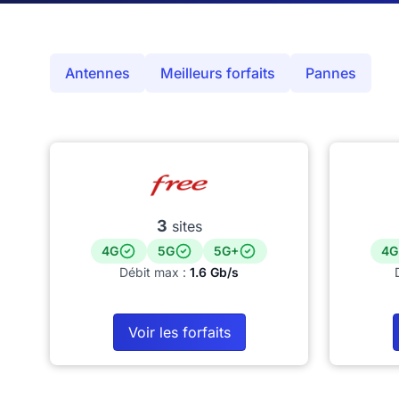
Antennes
Meilleurs forfaits
Pannes
3
sites
4G
5G
5G+
4G
Débit max :
1.6 Gb/s
Voir les forfaits