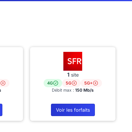
1
site
4G
5G
5G+
s
Débit max :
150 Mb/s
Voir les forfaits