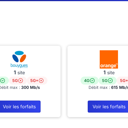
1
1
site
site
5G
5G+
4G
5G
5G+
Débit max :
300 Mb/s
Débit max :
615 Mb/
Voir les forfaits
Voir les forfaits