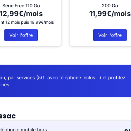
Série Free 110 Go
200 Go
12,99€/mois
11,99€/mois
nt 12 mois puis 19,99€/mois
Voir l'offre
Voir l'offre
u, par services (5G, avec téléphone inclus...) et profitez
nnés.
ssac
éléphonie mobile hors