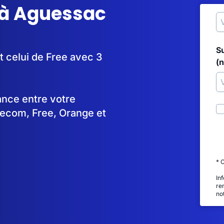
 à Aguessac
S
t celui de Free avec 3
(
tance entre votre
lecom, Free, Orange et
* 
In
re
no