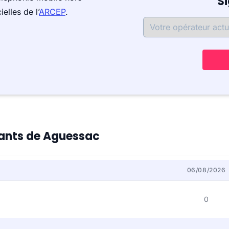
S
elles de l’
ARCEP
.
itants de Aguessac
06/08/2026
0