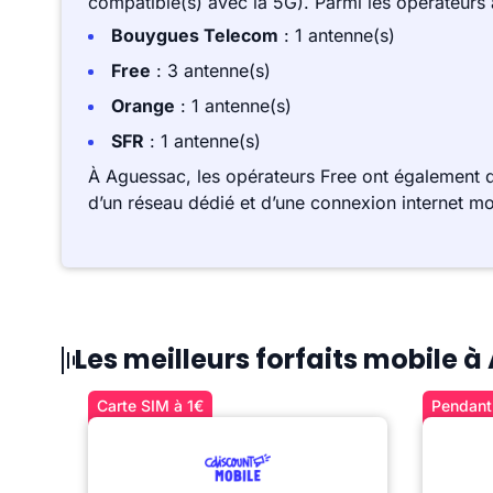
compatible(s) avec la 5G). Parmi les opérateurs
Bouygues Telecom
: 1 antenne(s)
Free
: 3 antenne(s)
Orange
: 1 antenne(s)
SFR
: 1 antenne(s)
À Aguessac, les opérateurs Free ont également d
d’un réseau dédié et d’une connexion internet mo
Les meilleurs forfaits mobile 
Carte SIM à 1€
Pendant 