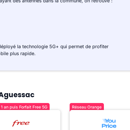
 ayant des antennes dans la commune, on retrouve :
éployé la technologie 5G+ qui permet de profiter
bile plus rapide.
à Aguessac
1 an puis Forfait Free 5G
Réseau Orange