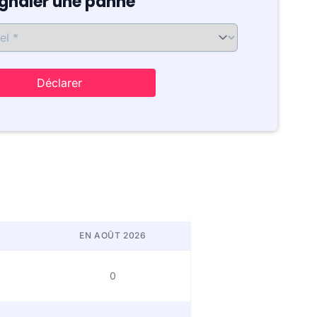
ignaler une panne
Déclarer
EN AOÛT 2026
0