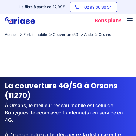
La fibre à partir de 22,99€
02 99 36 30 54
Bons plans
Accueil
Forfait mobile
Couverture 5G
Aude
Orsans
Box internet
Forfaits mobile
Téléphones
Streaming
La couverture 4G/5G à Orsans
(11270)
À Orsans, le meilleur réseau mobile est celui de
Bouygues Telecom avec 1 antenne(s) en service en
4G.
À l’aide de notre carte, découvrez la distance entre