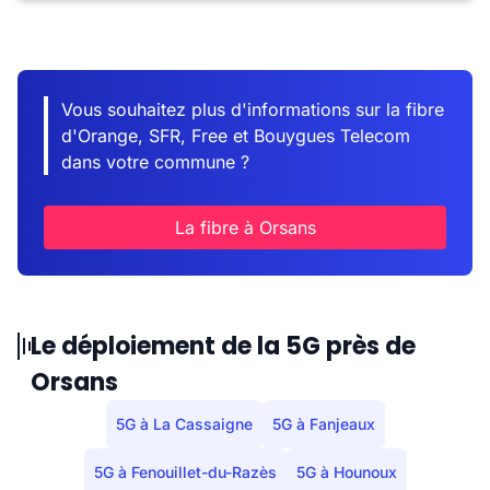
Vous souhaitez plus d'informations sur la fibre
d'Orange, SFR, Free et Bouygues Telecom
dans votre commune ?
La fibre à Orsans
Le déploiement de la 5G près de
Orsans
5G à La Cassaigne
5G à Fanjeaux
5G à Fenouillet-du-Razès
5G à Hounoux