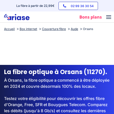
La fibre à partir de 22,99€
02 99 36 30 54
Bons plans
Accueil
Box internet
Couverture fibre
Aude
Orsans
Box internet
Forfaits mobile
Téléphones
Streaming
La fibre optique à Orsans (11270).
À Orsans, la fibre optique a commencé à être déployée
en 2024 et couvre désormais 100% des locaux.
Testez votre éligibilité pour découvrir les offres fibre
d'Orange, Free, SFR et Bouygues Telecom. Comparez
les débits (jusqu'à 8 Gb/s) et consultez les dernières