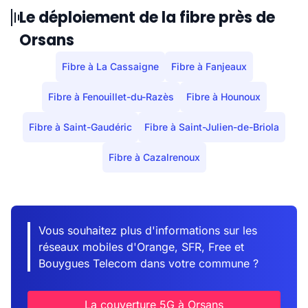
Le déploiement de la fibre près de
Orsans
Fibre à La Cassaigne
Fibre à Fanjeaux
Fibre à Fenouillet-du-Razès
Fibre à Hounoux
Fibre à Saint-Gaudéric
Fibre à Saint-Julien-de-Briola
Fibre à Cazalrenoux
Vous souhaitez plus d'informations sur les
réseaux mobiles d'Orange, SFR, Free et
Bouygues Telecom dans votre commune ?
La couverture 5G à Orsans