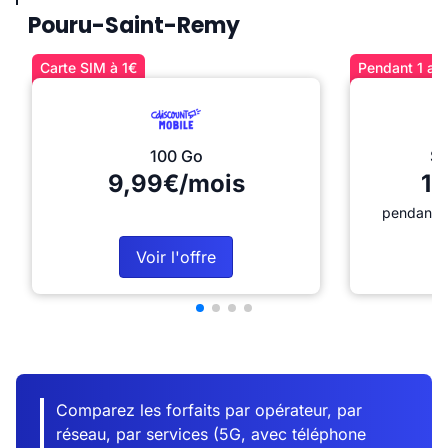
Pouru-Saint-Remy
Carte SIM à 1€
Pendant 1 an 
100 Go
Sé
9,99€/mois
12
pendant 1
Voir l'offre
Comparez les forfaits par opérateur, par
réseau, par services (5G, avec téléphone