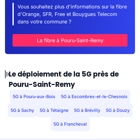
Vous souhaitez plus d'informations sur la fibre
d'Orange, SFR, Free et Bouygues Telecom
dans votre commune ?
La fibre à Pouru-Saint-Remy
Le déploiement de la 5G près de
Pouru-Saint-Remy
5G à Pouru-aux-Bois
5G à Escombres-et-le-Chesnois
5G à Sachy
5G à Tétaigne
5G à Brévilly
5G à Douzy
5G à Francheval