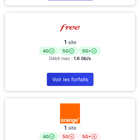
1
site
4G
5G
5G+
Débit max :
1.6 Gb/s
Voir les forfaits
1
site
4G
5G
5G+