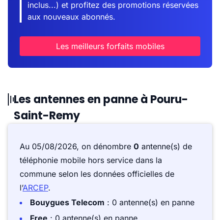
inclus...) et profitez des promotions réservées
aux nouveaux abonnés.
Les meilleurs forfaits mobiles
Les antennes en panne à Pouru-
Saint-Remy
Au 05/08/2026, on dénombre
0
antenne(s) de
téléphonie mobile hors service dans la
commune selon les données officielles de
l’
ARCEP
.
Bouygues Telecom
: 0 antenne(s) en panne
Free
: 0 antenne(s) en panne