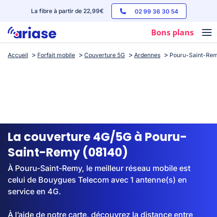
La fibre à partir de 22,99€
02 99 36 30 54
Bons plans
Accueil
Forfait mobile
Couverture 5G
Ardennes
Pouru-Saint-Re
Box internet
Forfaits mobile
Téléphones
Streaming
La couverture 4G/5G à Pouru-
Saint-Remy (08140)
À Pouru-Saint-Remy, le meilleur réseau mobile est
celui de Bouygues Telecom avec 1 antenne(s) en
service en 4G.
À l’aide de notre carte, découvrez la distance entre