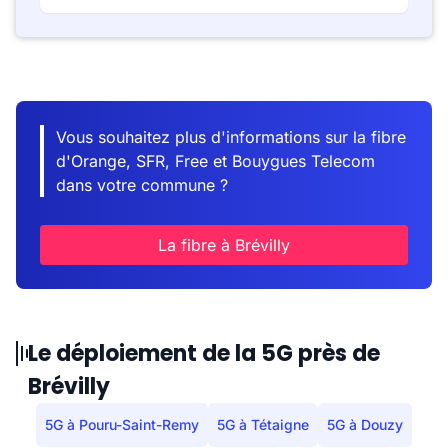
Vous souhaitez plus d'informations sur la fibre
d'Orange, SFR, Free et Bouygues Telecom
dans votre commune ?
La fibre à Brévilly
Le déploiement de la 5G près de
Brévilly
5G à Pouru-Saint-Remy
5G à Tétaigne
5G à Douzy