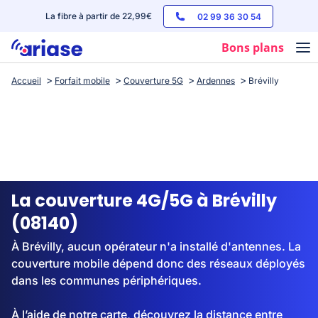
La fibre à partir de 22,99€
02 99 36 30 54
Bons plans
Accueil
Forfait mobile
Couverture 5G
Ardennes
Brévilly
Box internet
Forfaits mobile
Téléphones
Streaming
La couverture 4G/5G à Brévilly
(08140)
À Brévilly, aucun opérateur n'a installé d'antennes. La
couverture mobile dépend donc des réseaux déployés
dans les communes périphériques.
À l’aide de notre carte, découvrez la distance entre