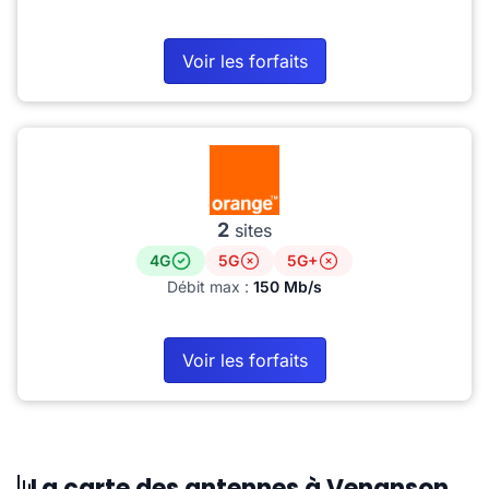
Voir les forfaits
2
sites
4G
5G
5G+
Débit max :
150 Mb/s
Voir les forfaits
La carte des antennes à Venanson