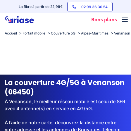
La fibre à partir de 22,99€
02 99 36 30 54
Bons plans
Accueil
Forfait mobile
Couverture 5G
Alpes-Maritimes
Venanson
Box internet
Forfaits mobile
Téléphones
Streaming
La couverture 4G/5G à Venanson
(06450)
À Venanson, le meilleur réseau mobile est celui de SFR
avec 4 antenne(s) en service en 4G/5G.
À l’aide de notre carte, découvrez la distance entre
votre adresse et les antennes de Bouygues Telecom,