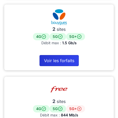
2
sites
4G
5G
5G+
Débit max :
1.5 Gb/s
Voir les forfaits
2
sites
4G
5G
5G+
Débit max :
844 Mb/s