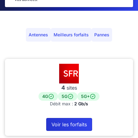
Antennes
Meilleurs forfaits
Pannes
4
sites
4G
5G
5G+
Débit max :
2 Gb/s
Voir les forfaits