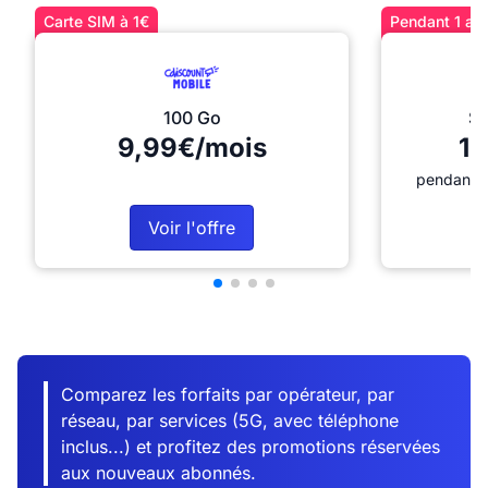
Carte SIM à 1€
Pendant 1 an 
100 Go
Sé
9,99€/mois
12
pendant 1
Voir l'offre
Comparez les forfaits par opérateur, par
réseau, par services (5G, avec téléphone
inclus...) et profitez des promotions réservées
aux nouveaux abonnés.