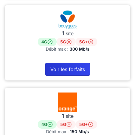
1
site
4G
5G
5G+
Débit max :
300 Mb/s
Voir les forfaits
1
site
4G
5G
5G+
Débit max :
150 Mb/s