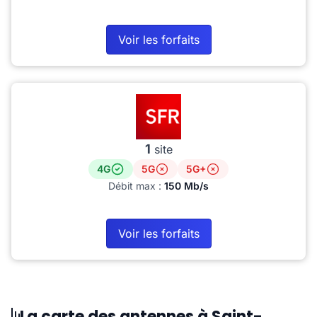
Voir les forfaits
1
site
4G
5G
5G+
Débit max :
150 Mb/s
Voir les forfaits
La carte des antennes à Saint-