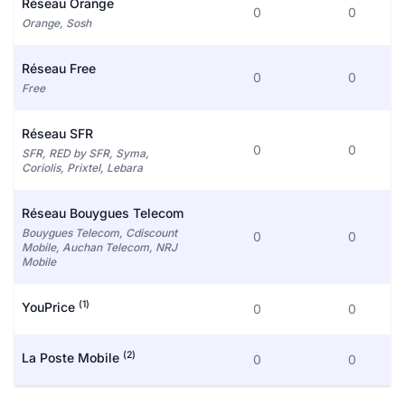
Réseau Orange
0
0
Orange, Sosh
Réseau Free
0
0
Free
Réseau SFR
0
0
SFR, RED by SFR, Syma,
Coriolis, Prixtel, Lebara
Réseau Bouygues Telecom
Bouygues Telecom, Cdiscount
0
0
Mobile, Auchan Telecom, NRJ
Mobile
(1)
YouPrice
0
0
(2)
La Poste Mobile
0
0