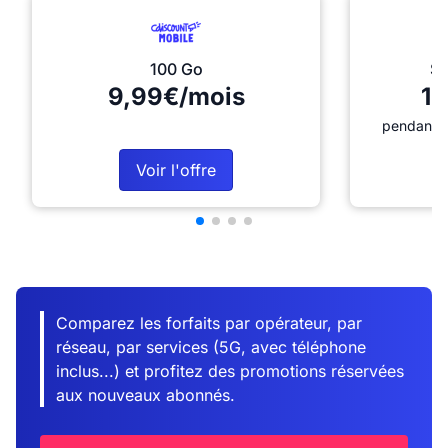
100 Go
Sé
9,99€/mois
12
pendant 1
Voir l'offre
Comparez les forfaits par opérateur, par
réseau, par services (5G, avec téléphone
inclus...) et profitez des promotions réservées
aux nouveaux abonnés.