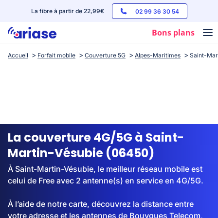
La fibre à partir de 22,99€
02 99 36 30 54
Bons plans
Accueil
Forfait mobile
Couverture 5G
Alpes-Maritimes
Saint-Mar
Box internet
Forfaits mobile
Téléphones
Streaming
La couverture 4G/5G à Saint-
Martin-Vésubie (06450)
À Saint-Martin-Vésubie, le meilleur réseau mobile est
celui de Free avec 2 antenne(s) en service en 4G/5G.
À l’aide de notre carte, découvrez la distance entre
votre adresse et les antennes de Bouygues Telecom,