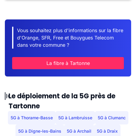
Vous souhaitez plus d'informations sur la fibre
d'Orange, SFR, Free et Bouygues Telecom
dans votre commune ?
La fibre à Tartonne
Le déploiement de la 5G près de
Tartonne
5G à Thorame-Basse
5G à Lambruisse
5G à Clumanc
5G à Digne-les-Bains
5G à Archail
5G à Draix