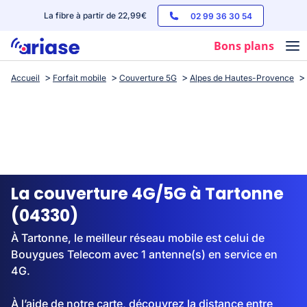
La fibre à partir de 22,99€
02 99 36 30 54
Bons plans
Accueil
Forfait mobile
Couverture 5G
Alpes de Hautes-Provence
Box internet
Forfaits mobile
Téléphones
Streaming
La couverture 4G/5G à Tartonne
(04330)
À Tartonne, le meilleur réseau mobile est celui de
Bouygues Telecom avec 1 antenne(s) en service en
4G.
À l’aide de notre carte, découvrez la distance entre