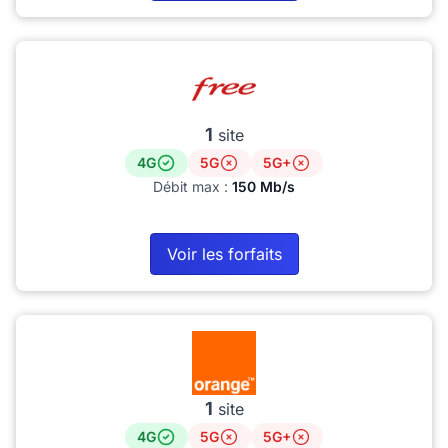
1
site
4G
5G
5G+
Débit max :
150 Mb/s
Voir les forfaits
1
site
4G
5G
5G+