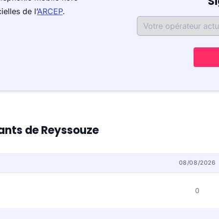
S
elles de l’
ARCEP
.
itants de Reyssouze
08/08/2026
0