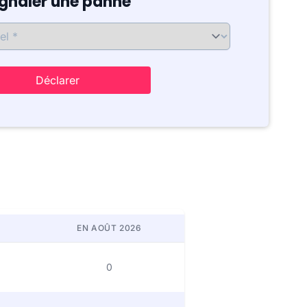
ignaler une panne
Déclarer
EN AOÛT 2026
0