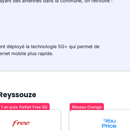
 ayant des antennes dans la commune, on retrouve :
nt déployé la technologie 5G+ qui permet de
ernet mobile plus rapide.
à Reyssouze
1 an puis Forfait Free 5G
Réseau Orange