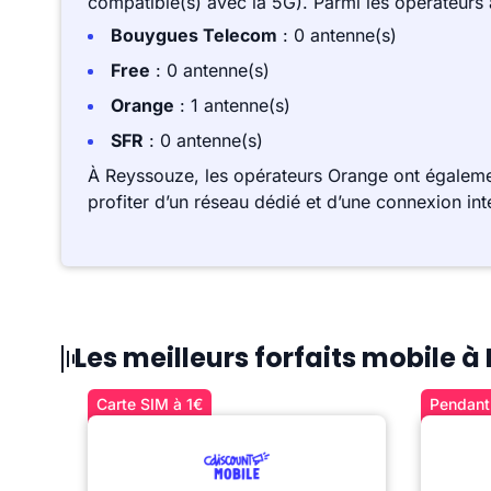
compatible(s) avec la 5G). Parmi les opérateurs
Bouygues Telecom
: 0 antenne(s)
Free
: 0 antenne(s)
Orange
: 1 antenne(s)
SFR
: 0 antenne(s)
À Reyssouze, les opérateurs Orange ont égaleme
profiter d’un réseau dédié et d’une connexion int
Les meilleurs forfaits mobile 
Carte SIM à 1€
Pendant 