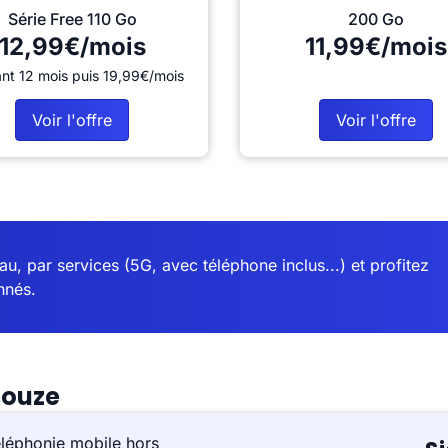
Série Free 110 Go
200 Go
12,99€/mois
11,99€/mois
nt 12 mois puis 19,99€/mois
Voir l'offre
Voir l'offre
u, par services (5G, avec téléphone inclus...) et profitez
nnés.
souze
éléphonie mobile hors