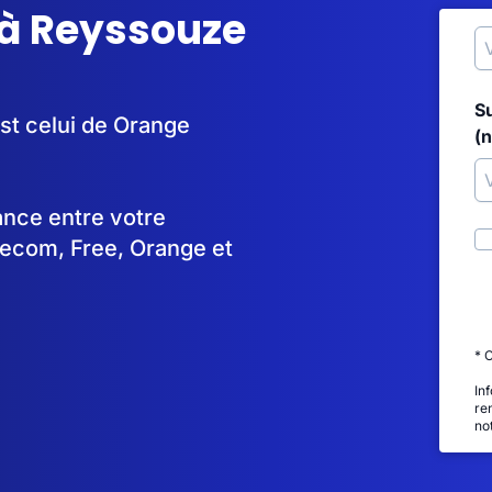
 à Reyssouze
S
st celui de Orange
(
tance entre votre
lecom, Free, Orange et
* 
In
re
no