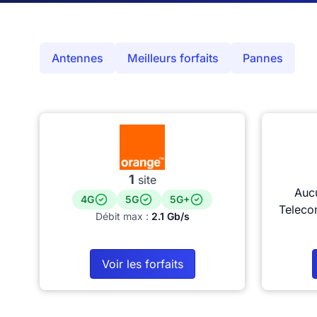
Antennes
Meilleurs forfaits
Pannes
1
site
Auc
4G
5G
5G+
Teleco
Débit max :
2.1 Gb/s
Voir les forfaits