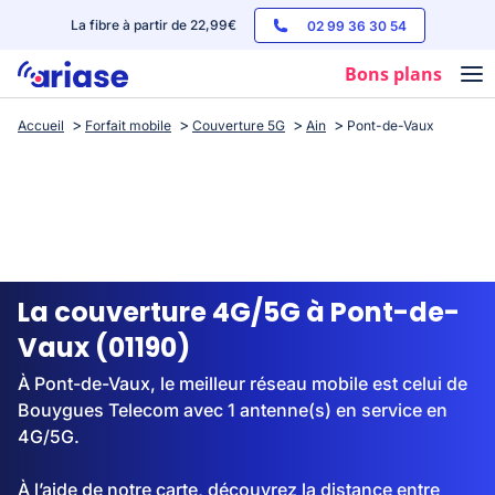
La fibre à partir de 22,99€
02 99 36 30 54
Bons plans
Accueil
Forfait mobile
Couverture 5G
Ain
Pont-de-Vaux
Box internet
Forfaits mobile
Téléphones
Streaming
La couverture 4G/5G à Pont-de-
Vaux (01190)
À Pont-de-Vaux, le meilleur réseau mobile est celui de
Bouygues Telecom avec 1 antenne(s) en service en
4G/5G.
À l’aide de notre carte, découvrez la distance entre