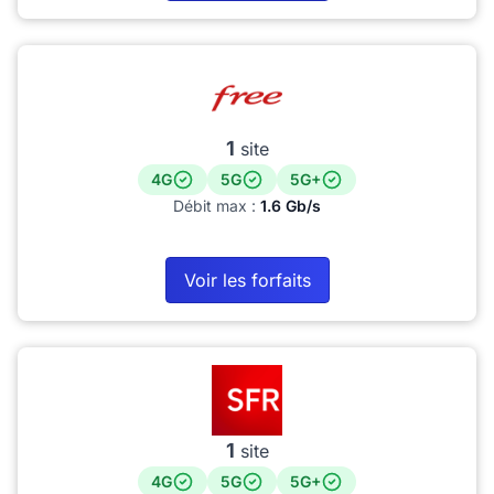
1
site
4G
5G
5G+
Débit max :
1.6 Gb/s
Voir les forfaits
1
site
4G
5G
5G+