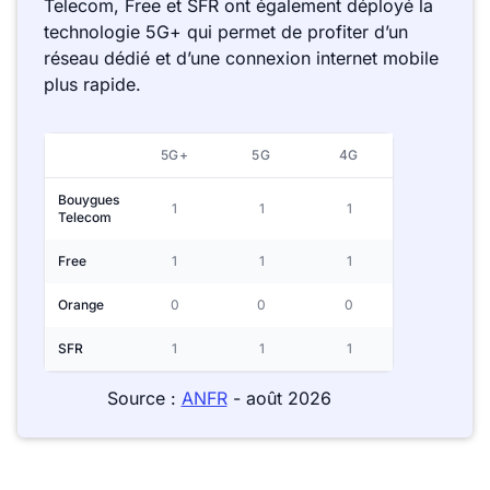
Telecom, Free et SFR ont également déployé la
technologie 5G+ qui permet de profiter d’un
réseau dédié et d’une connexion internet mobile
plus rapide.
5G+
5G
4G
Bouygues
1
1
1
Telecom
Free
1
1
1
Orange
0
0
0
SFR
1
1
1
Source :
ANFR
- août 2026