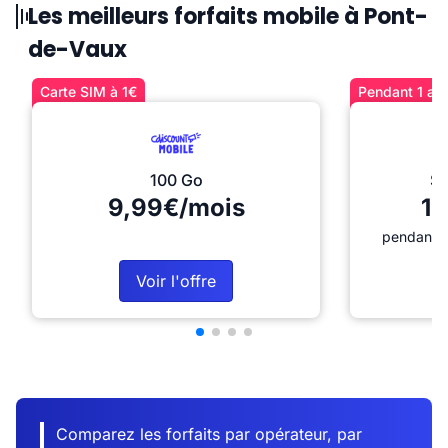
Les meilleurs forfaits mobile à Pont-
de-Vaux
Carte SIM à 1€
Pendant 1 an 
100 Go
Sé
9,99€/mois
12
pendant 1
Voir l'offre
Comparez les forfaits par opérateur, par