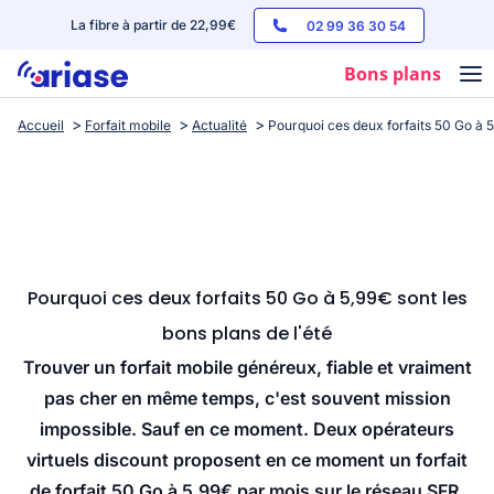
La fibre à partir de 22,99€
02 99 36 30 54
Bons plans
Accueil
Forfait mobile
Actualité
Pourquoi ces deux forfaits 50 Go à 5
Box internet
Forfaits mobile
Téléphones
Streaming
Pourquoi ces deux forfaits 50 Go à 5,99€ sont les
bons plans de l'été
Trouver un forfait mobile généreux, fiable et vraiment
pas cher en même temps, c'est souvent mission
impossible. Sauf en ce moment. Deux opérateurs
virtuels discount proposent en ce moment un forfait
de forfait 50 Go à 5,99€ par mois sur le réseau SFR,