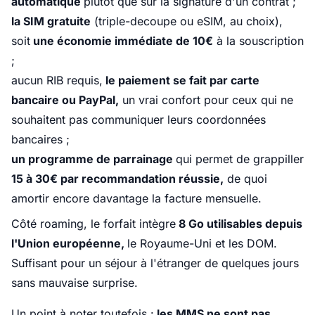
automatique
plutôt que sur la signature d'un contrat ;
la SIM gratuite
(triple-decoupe ou eSIM, au choix),
soit
une économie immédiate de 10€
à la souscription
;
aucun RIB requis,
le paiement se fait par carte
bancaire ou PayPal,
un vrai confort pour ceux qui ne
souhaitent pas communiquer leurs coordonnées
bancaires ;
un programme de parrainage
qui permet de grappiller
15 à 30€ par recommandation réussie,
de quoi
amortir encore davantage la facture mensuelle.
Côté roaming, le forfait intègre
8 Go utilisables depuis
l'Union européenne,
le Royaume-Uni et les DOM.
Suffisant pour un séjour à l'étranger de quelques jours
sans mauvaise surprise.
Un point à noter toutefois :
les MMS ne sont pas