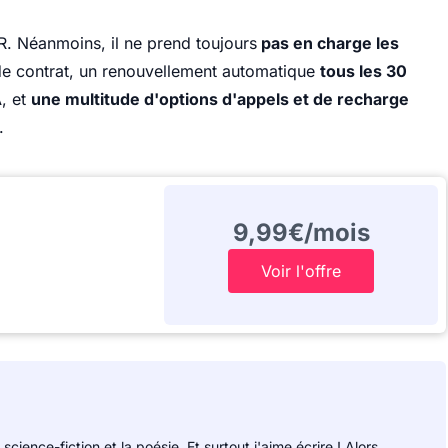
R. Néanmoins, il ne prend toujours
pas en charge les
de contrat, un renouvellement automatique
tous les 30
, et
une multitude d'options d'appels et de recharge
.
9,99€/mois
Voir l'offre
 science-fiction et la poésie. Et surtout j'aime écrire ! Alors