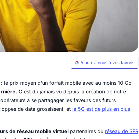
Ajoutez-nous à vos favoris
 : le prix moyen d'un forfait mobile avec au moins 10 Go
rnière.
C'est du jamais vu depuis la création de notre
d'opérateurs à se partagager les faveurs des futurs
loppes de data grossissent, et
la 5G est de plus en plus
urs de réseau mobile virtuel
partenaires du
réseau de SFR