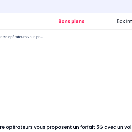
Bons plans
Box in
Pour seulement 8,99€, ces quatre opérateurs vous proposent un forfait 5G avec un volume de gigas à peine croyable !
re opérateurs vous proposent un forfait 5G avec un vol