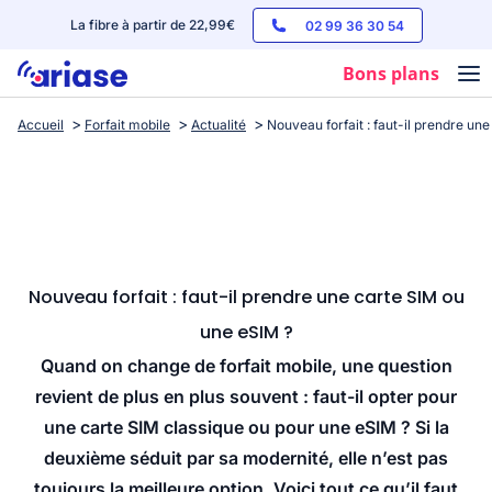
La fibre à partir de 22,99€
02 99 36 30 54
Bons plans
Accueil
Forfait mobile
Actualité
Nouveau forfait : faut-il prendre un
Box internet
Forfaits mobile
Téléphones
Streaming
Nouveau forfait : faut-il prendre une carte SIM ou
une eSIM ?
Quand on change de forfait mobile, une question
revient de plus en plus souvent : faut-il opter pour
une carte SIM classique ou pour une eSIM ? Si la
deuxième séduit par sa modernité, elle n’est pas
toujours la meilleure option. Voici tout ce qu’il faut