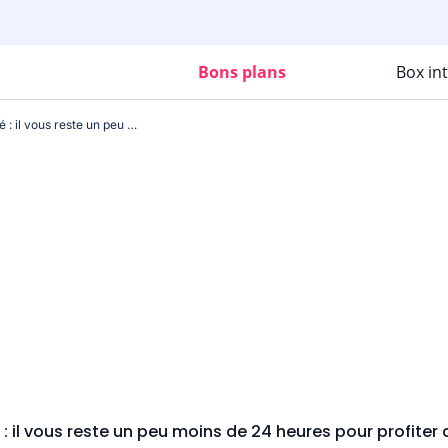
Bons plans
Box in
Le compte à rebours est lancé : il vous reste un peu moins de 24 heures pour profiter de ce forfait 5G à moins de 10€ sur le réseau Orange
: il vous reste un peu moins de 24 heures pour profiter 