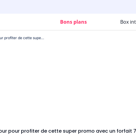
Bons plans
Box in
French Days : dernier jour pour profiter de cette super promo avec un forfait 70 Go à un prix insolent
jour pour profiter de cette super promo avec un forfait 7