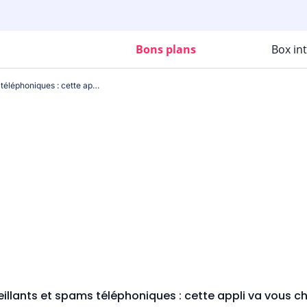
Bons plans
Box in
Appels malveillants et spams téléphoniques : cette appli va vous changer la vie !
illants et spams téléphoniques : cette appli va vous cha