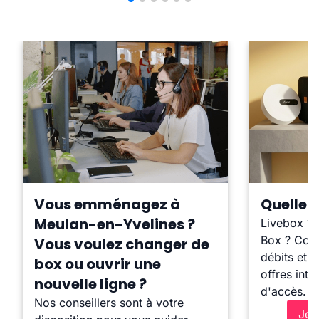
Vous emménagez à
Quelle b
Meulan-en-Yvelines ?
Livebox ?
Box ? Comp
Vous voulez changer de
débits et l
box ou ouvrir une
offres inte
nouvelle ligne ?
d'accès.
Nos conseillers sont à votre
Je 