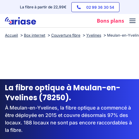
La fibre à partir de 22,99€
02 99 36 30 54
Bons plans
Accueil
Box internet
Couverture fibre
Yvelines
Meulan-en-Yvelin
Box internet
Forfaits mobile
Téléphones
Streaming
La fibre optique à Meulan-en-
Yvelines (78250).
À Meulan-en-Yvelines, la fibre optique a commencé à
être déployée en 2015 et couvre désormais 97% des
locaux. 188 locaux ne sont pas encore raccordables à
la fibre.