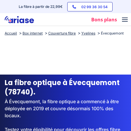
La fibre à partir de 22,99€
02 99 36 30 54
Bons plans
Accueil
Box internet
Couverture fibre
Yvelines
Évecquemont
Box internet
Forfaits mobile
Téléphones
Streaming
La fibre optique à Évecquemont
(78740).
À Évecquemont, la fibre optique a commencé à être
déployée en 2019 et couvre désormais 100% des
locaux.
Testez votre éligibilité pour découvrir les offres fibre