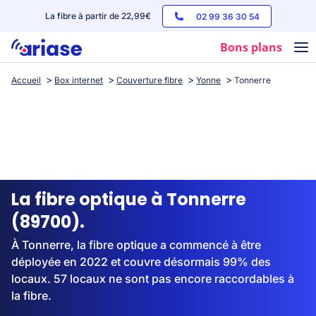
La fibre à partir de 22,99€
02 99 36 30 54
Bons plans
Accueil
Box internet
Couverture fibre
Yonne
Tonnerre
Box internet
Forfaits mobile
Téléphones
Streaming
La fibre optique à Tonnerre
(89700).
À Tonnerre, la fibre optique a commencé à être
déployée en 2022 et couvre désormais 99% des
locaux. 57 locaux ne sont pas encore raccordables à
la fibre.