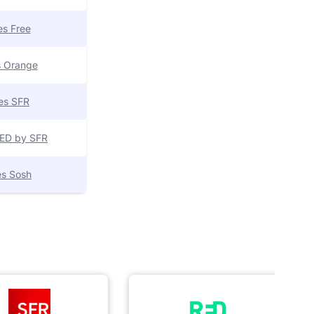
res Free
es Orange
res SFR
 RED by SFR
res Sosh