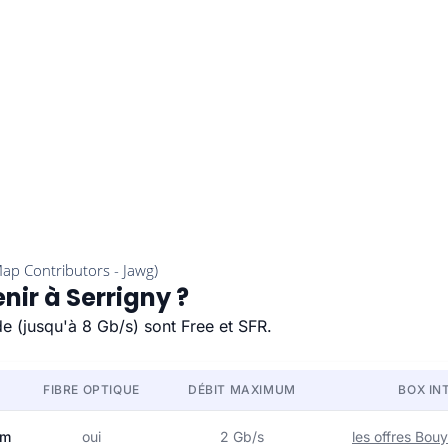
nir à Serrigny ?
de (jusqu'à 8 Gb/s) sont Free et SFR.
FIBRE OPTIQUE
DÉBIT MAXIMUM
BOX IN
om
oui
2 Gb/s
les offres Bo