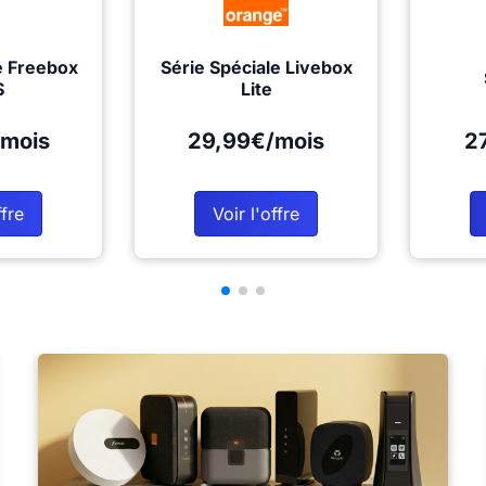
e Freebox
Série Spéciale Livebox
S
Lite
mois
29,99€/mois
2
ffre
Voir l'offre