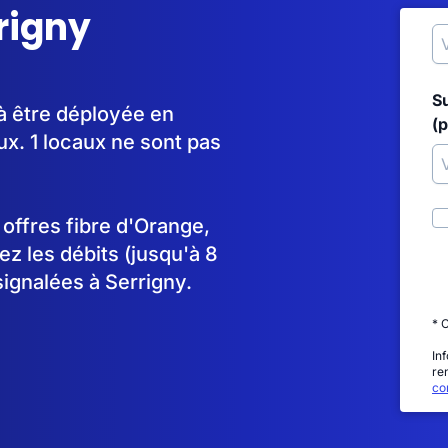
rrigny
S
à être déployée en
(p
. 1 locaux ne sont pas
s offres fibre d'Orange,
 les débits (jusqu'à 8
signalées à Serrigny.
* 
In
re
con