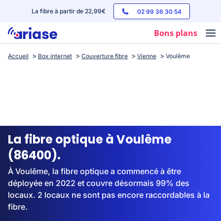
La fibre à partir de 22,99€
02 99 36 30 54
Bons plans
Accueil
Box internet
Couverture fibre
Vienne
Voulême
Box internet
Forfaits mobile
Téléphones
Streaming
La fibre optique à Voulême
(86400).
À Voulême, la fibre optique a commencé à être
déployée en 2022 et couvre désormais 99% des
locaux. 2 locaux ne sont pas encore raccordables à la
fibre.