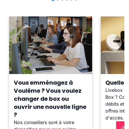
Vous emménagez à
Quelle b
Voulême ? Vous voulez
Livebox ?
Box ? Comp
changer de box ou
débits et l
ouvrir une nouvelle ligne
offres inte
?
d'accès.
Nos conseillers sont à votre
Je 