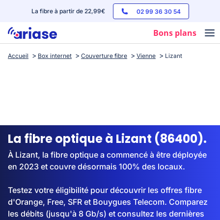
La fibre à partir de 22,99€
02 99 36 30 54
Bons plans
Accueil
Box internet
Couverture fibre
Vienne
Lizant
Box internet
Forfaits mobile
Téléphones
Streaming
La fibre optique à Lizant (86400).
À Lizant, la fibre optique a commencé à être déployée
en 2023 et couvre désormais 100% des locaux.
Testez votre éligibilité pour découvrir les offres fibre
d'Orange, Free, SFR et Bouygues Telecom. Comparez
les débits (jusqu'à 8 Gb/s) et consultez les dernières