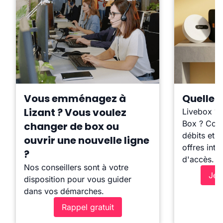
Vous emménagez à
Quelle b
Lizant ? Vous voulez
Livebox ?
Box ? Comp
changer de box ou
débits et l
ouvrir une nouvelle ligne
offres inte
?
d'accès.
Nos conseillers sont à votre
Je 
disposition pour vous guider
dans vos démarches.
Rappel gratuit