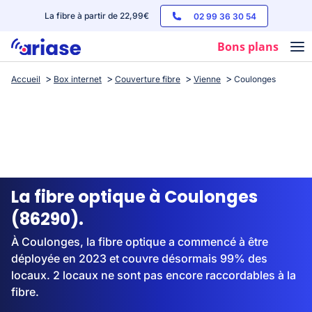
La fibre à partir de 22,99€
02 99 36 30 54
Bons plans
Accueil
Box internet
Couverture fibre
Vienne
Coulonges
Box internet
Forfaits mobile
Téléphones
Streaming
La fibre optique à Coulonges
(86290).
À Coulonges, la fibre optique a commencé à être
déployée en 2023 et couvre désormais 99% des
locaux. 2 locaux ne sont pas encore raccordables à la
fibre.