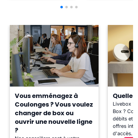
Vous emménagez à
Quelle b
Coulonges ? Vous voulez
Livebox ?
Box ? Comp
changer de box ou
débits et l
ouvrir une nouvelle ligne
offres inte
?
d'accès.