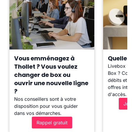
Vous emménagez à
Quelle b
Thollet ? Vous voulez
Livebox ?
Box ? Comp
changer de box ou
débits et l
ouvrir une nouvelle ligne
offres inte
?
d'accès.
Nos conseillers sont à votre
Je 
disposition pour vous guider
dans vos démarches.
Rappel gratuit