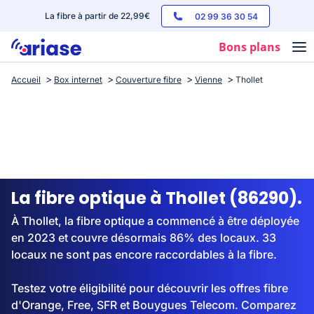
La fibre à partir de 22,99€
02 99 36 30 54
Bons plans
Accueil
Box internet
Couverture fibre
Vienne
Thollet
Box internet
Forfaits mobile
Téléphones
Streaming
La fibre optique à Thollet (86290).
À Thollet, la fibre optique a commencé à être déployée
en 2023 et couvre désormais 86% des locaux. 33
locaux ne sont pas encore raccordables à la fibre.
Testez votre éligibilité pour découvrir les offres fibre
d'Orange, Free, SFR et Bouygues Telecom. Comparez