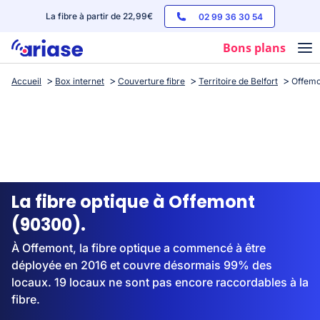
La fibre à partir de 22,99€
02 99 36 30 54
Bons plans
Accueil
Box internet
Couverture fibre
Territoire de Belfort
Offemo
Box internet
Forfaits mobile
Téléphones
Streaming
La fibre optique à Offemont
(90300).
À Offemont, la fibre optique a commencé à être
déployée en 2016 et couvre désormais 99% des
locaux. 19 locaux ne sont pas encore raccordables à la
fibre.