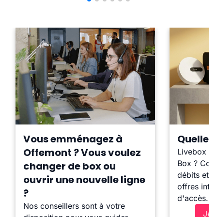
Vous emménagez à
Quelle b
Offemont ? Vous voulez
Livebox ?
Box ? Comp
changer de box ou
débits et l
ouvrir une nouvelle ligne
offres inte
?
d'accès.
Nos conseillers sont à votre
Je 