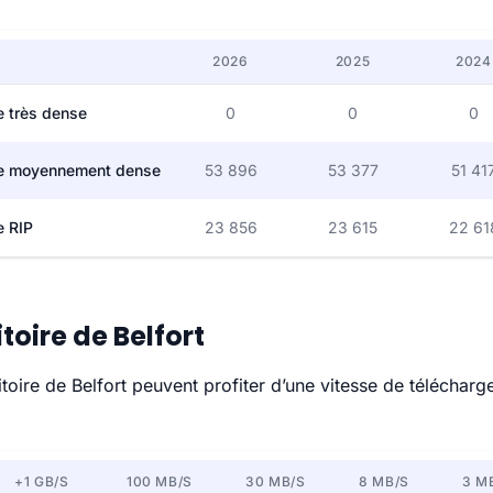
2026
2025
2024
 très dense
0
0
0
e moyennement dense
53 896
53 377
51 41
 RIP
23 856
23 615
22 61
itoire de Belfort
re de Belfort peuvent profiter d’une vitesse de télécharge
+1 GB/S
100 MB/S
30 MB/S
8 MB/S
3 M