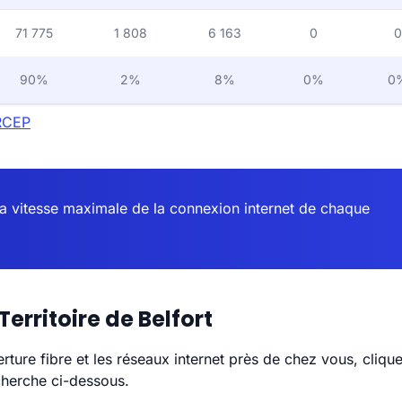
71 775
1 808
6 163
0
0
90%
2%
8%
0%
0
ARCEP
la vitesse maximale de la connexion internet de chaque
erritoire de Belfort
erture fibre et les réseaux internet près de chez vous, cliq
cherche ci-dessous.