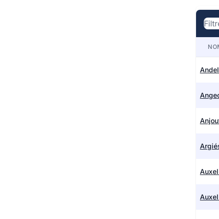
NO
Ande
Ange
Anjou
Argié
Auxel
Auxel