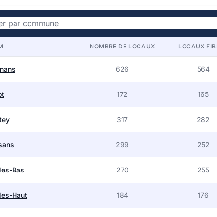
M
NOMBRE DE LOCAUX
LOCAUX FIB
lnans
626
564
ot
172
165
tey
317
282
sans
299
252
les-Bas
270
255
les-Haut
184
176