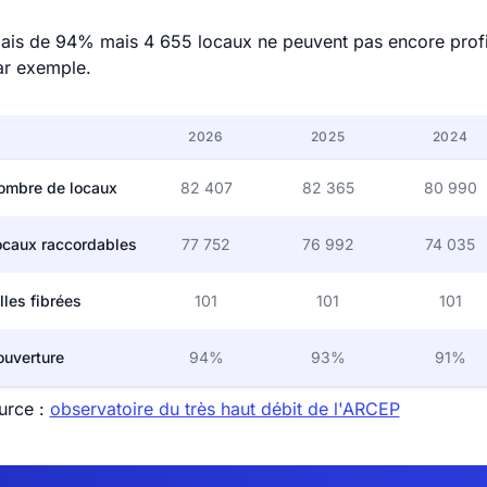
ais de 94% mais 4 655 locaux ne peuvent pas encore profite
ar exemple.
2026
2025
2024
ombre de locaux
82 407
82 365
80 990
ocaux raccordables
77 752
76 992
74 035
lles fibrées
101
101
101
ouverture
94%
93%
91%
urce :
observatoire du très haut débit de l'ARCEP