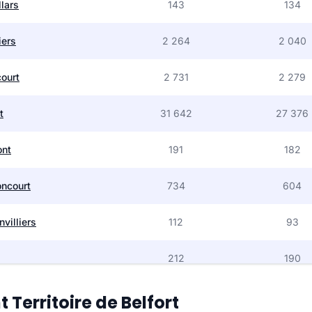
llars
143
134
iers
2 264
2 040
ourt
2 731
2 279
t
31 642
27 376
ont
191
182
ncourt
734
604
villiers
112
93
212
190
s
158
138
Territoire de Belfort