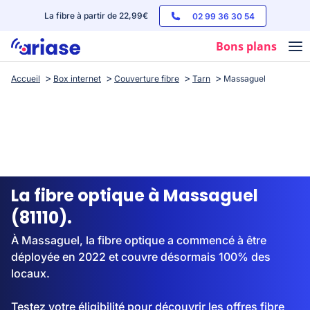
La fibre à partir de 22,99€
02 99 36 30 54
Bons plans
Accueil
Box internet
Couverture fibre
Tarn
Massaguel
Box internet
Forfaits mobile
Téléphones
Streaming
La fibre optique à Massaguel
(81110).
À Massaguel, la fibre optique a commencé à être
déployée en 2022 et couvre désormais 100% des
locaux.
Testez votre éligibilité pour découvrir les offres fibre