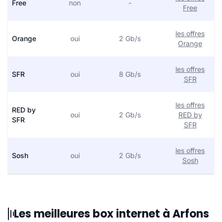
Free
non
-
Free
les offres
Orange
oui
2 Gb/s
Orange
les offres
SFR
oui
8 Gb/s
SFR
les offres
RED by
oui
2 Gb/s
RED by
SFR
SFR
les offres
Sosh
oui
2 Gb/s
Sosh
Les meilleures box internet à Arfons