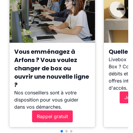
Vous emménagez à
Quelle b
Arfons ? Vous voulez
Livebox ?
Box ? Comp
changer de box ou
débits et l
ouvrir une nouvelle ligne
offres inte
?
d'accès.
Nos conseillers sont à votre
Je 
disposition pour vous guider
dans vos démarches.
Rappel gratuit