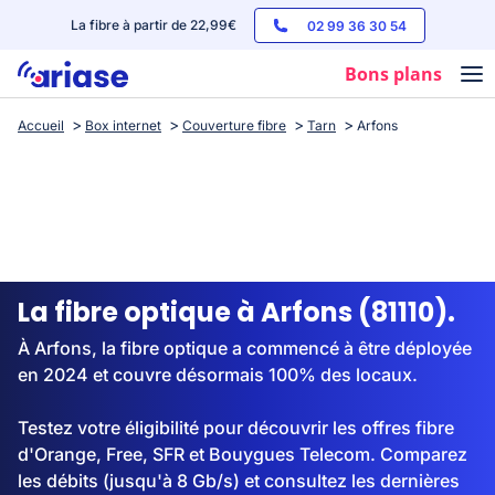
La fibre à partir de 22,99€
02 99 36 30 54
Bons plans
Accueil
Box internet
Couverture fibre
Tarn
Arfons
Box internet
Forfaits mobile
Téléphones
Streaming
La fibre optique à Arfons (81110).
À Arfons, la fibre optique a commencé à être déployée
en 2024 et couvre désormais 100% des locaux.
Testez votre éligibilité pour découvrir les offres fibre
d'Orange, Free, SFR et Bouygues Telecom. Comparez
les débits (jusqu'à 8 Gb/s) et consultez les dernières