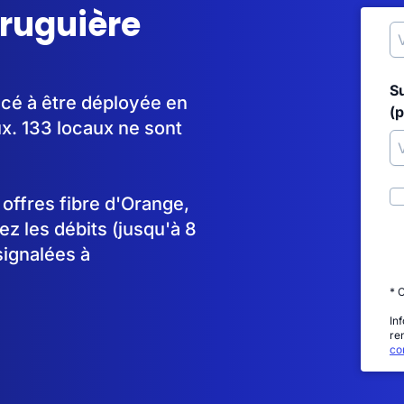
bruguière
S
ncé à être déployée en
(p
x. 133 locaux ne sont
s offres fibre d'Orange,
 les débits (jusqu'à 8
signalées à
* 
In
re
con