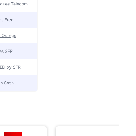
uygues Telecom
res Free
es Orange
res SFR
 RED by SFR
res Sosh