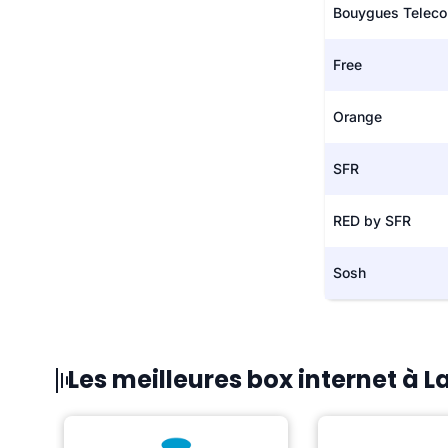
Bouygues Telec
Free
Orange
SFR
RED by SFR
Sosh
Les meilleures box internet à 