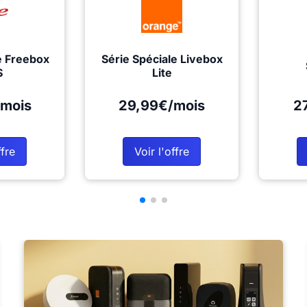
e Freebox
Série Spéciale Livebox
S
Lite
mois
29,99€/mois
2
ffre
Voir l'offre