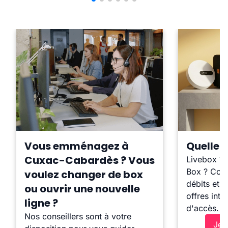
Vous emménagez à
Quelle b
Cuxac-Cabardès ? Vous
Livebox ?
Box ? Comp
voulez changer de box
débits et l
ou ouvrir une nouvelle
offres inte
ligne ?
d'accès.
Nos conseillers sont à votre
Je 