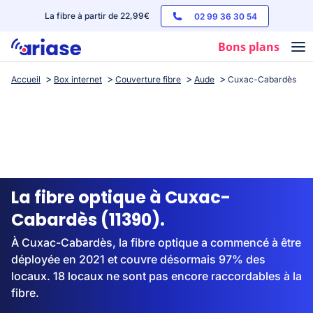
La fibre à partir de 22,99€
02 99 36 30 54
Bons plans
Accueil
Box internet
Couverture fibre
Aude
Cuxac-Cabardès
Box internet
Forfaits mobile
Téléphones
Streaming
La fibre optique à Cuxac-
Cabardès (11390).
À Cuxac-Cabardès, la fibre optique a commencé à être
déployée en 2021 et couvre désormais 97% des
locaux. 18 locaux ne sont pas encore raccordables à la
fibre.