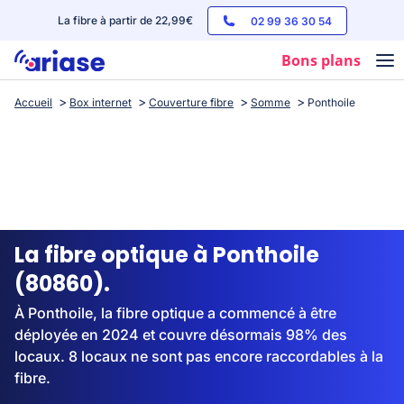
La fibre à partir de 22,99€
02 99 36 30 54
Bons plans
Accueil
Box internet
Couverture fibre
Somme
Ponthoile
Box internet
Forfaits mobile
Téléphones
Streaming
La fibre optique à Ponthoile
(80860).
À Ponthoile, la fibre optique a commencé à être
déployée en 2024 et couvre désormais 98% des
locaux. 8 locaux ne sont pas encore raccordables à la
fibre.