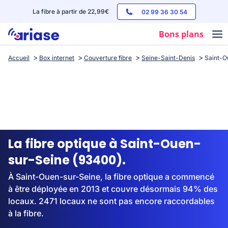
La fibre à partir de 22,99€
02 99 36 30 54
Bons plans
Accueil
Box internet
Couverture fibre
Seine-Saint-Denis
Saint-O
Box internet
Forfaits mobile
Téléphones
Streaming
La fibre optique à Saint-Ouen-
sur-Seine (93400).
À Saint-Ouen-sur-Seine, la fibre optique a commencé
à être déployée en 2013 et couvre désormais 94% des
locaux. 2471 locaux ne sont pas encore raccordables
à la fibre.