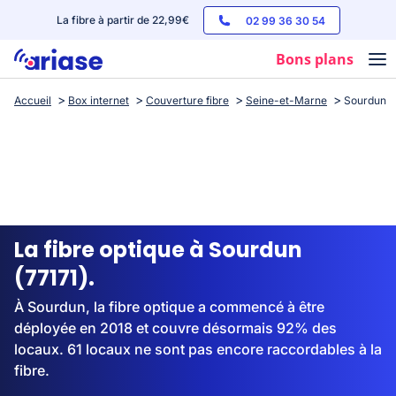
La fibre à partir de 22,99€
02 99 36 30 54
Bons plans
Accueil
Box internet
Couverture fibre
Seine-et-Marne
Sourdun
Box internet
Forfaits mobile
Téléphones
Streaming
La fibre optique à Sourdun
(77171).
À Sourdun, la fibre optique a commencé à être
déployée en 2018 et couvre désormais 92% des
locaux. 61 locaux ne sont pas encore raccordables à la
fibre.