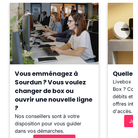
Vous emménagez à
Quelle b
Sourdun ? Vous voulez
Livebox ?
Box ? Comp
changer de box ou
débits et l
ouvrir une nouvelle ligne
offres inte
?
d'accès.
Nos conseillers sont à votre
Je 
disposition pour vous guider
dans vos démarches.