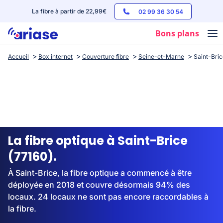
La fibre à partir de 22,99€
02 99 36 30 54
Bons plans
Accueil
Box internet
Couverture fibre
Seine-et-Marne
Saint-Bri
Box internet
Forfaits mobile
Téléphones
Streaming
La fibre optique à Saint-Brice
(77160).
À Saint-Brice, la fibre optique a commencé à être
déployée en 2018 et couvre désormais 94% des
locaux. 24 locaux ne sont pas encore raccordables à
la fibre.