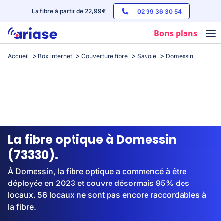
La fibre à partir de 22,99€
02 99 36 30 54
Bons plans
Accueil
Box internet
Couverture fibre
Savoie
Domessin
Box internet
Forfaits mobile
Téléphones
Streaming
La fibre optique à Domessin
(73330).
À Domessin, la fibre optique a commencé à être
déployée en 2023 et couvre désormais 95% des
locaux. 56 locaux ne sont pas encore raccordables à
la fibre.