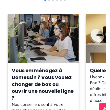
Vous emménagez à
Quelle b
Domessin ? Vous voulez
Livebox ?
Box ? Comp
changer de box ou
débits et l
ouvrir une nouvelle ligne
offres inte
?
d'accès.
Nos conseillers sont à votre
Je 