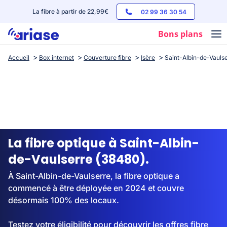
La fibre à partir de 22,99€
02 99 36 30 54
Bons plans
Accueil
Box internet
Couverture fibre
Isère
Saint-Albin-de-Vauls
Box internet
Forfaits mobile
Téléphones
Streaming
La fibre optique à Saint-Albin-
de-Vaulserre (38480).
À Saint-Albin-de-Vaulserre, la fibre optique a
commencé à être déployée en 2024 et couvre
désormais 100% des locaux.
Testez votre éligibilité pour découvrir les offres fibre