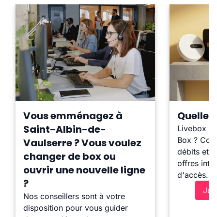
Vous emménagez à
Quelle b
Saint-Albin-de-
Livebox ?
Box ? Comp
Vaulserre ? Vous voulez
débits et l
changer de box ou
offres inte
ouvrir une nouvelle ligne
d'accès.
?
Je 
Nos conseillers sont à votre
disposition pour vous guider