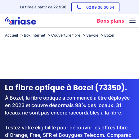
La fibre à partir de 22,99€
02 99 36 30 54
Bons plans
Accueil
Box internet
Couverture fibre
Savoie
Bozel
Box internet
Forfaits mobile
Téléphones
Streaming
La fibre optique à Bozel (73350).
À Bozel, la fibre optique a commencé à être déployée
en 2023 et couvre désormais 98% des locaux. 31
locaux ne sont pas encore raccordables à la fibre.
Testez votre éligibilité pour découvrir les offres fibre
d'Orange, Free, SFR et Bouygues Telecom. Comparez