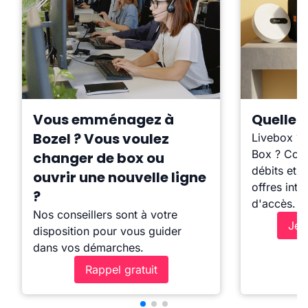
Vous emménagez à
Quelle b
Bozel ? Vous voulez
Livebox ?
Box ? Comp
changer de box ou
débits et l
ouvrir une nouvelle ligne
offres inte
?
d'accès.
Nos conseillers sont à votre
Je 
disposition pour vous guider
dans vos démarches.
Rappel gratuit