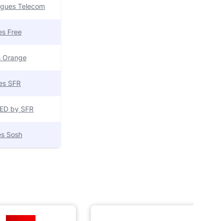
uygues Telecom
res Free
es Orange
res SFR
 RED by SFR
res Sosh