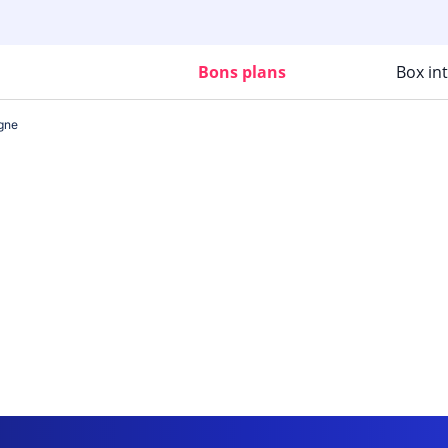
Bons plans
Box in
gne