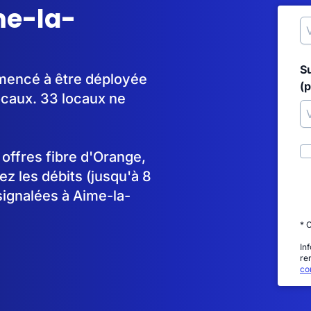
me-la-
S
mmencé à être déployée
(p
caux. 33 locaux ne
s offres fibre d'Orange,
 les débits (jusqu'à 8
signalées à Aime-la-
* 
In
re
con