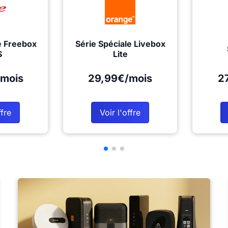
e Freebox
Série Spéciale Livebox
S
Lite
mois
29,99€/mois
2
ffre
Voir l'offre