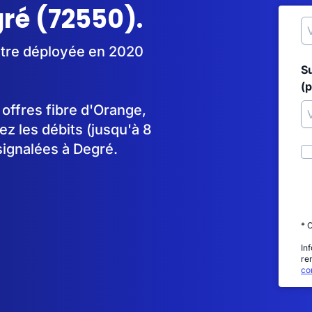
gré (72550).
être déployée en 2020
S
(p
s offres fibre d'Orange,
 les débits (jusqu'à 8
signalées à Degré.
* 
In
re
con