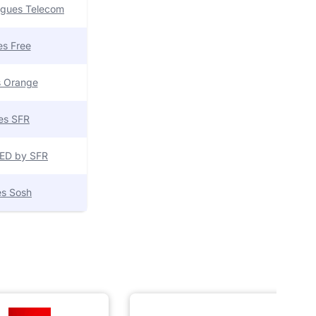
uygues Telecom
res Free
es Orange
res SFR
 RED by SFR
res Sosh