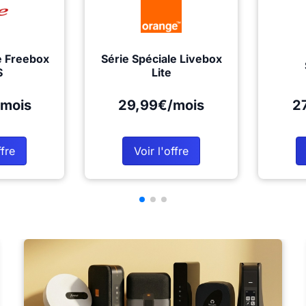
e Freebox
Série Spéciale Livebox
S
Lite
mois
29,99€/mois
2
ffre
Voir l'offre