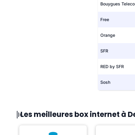
Bouygues Telec
Free
Orange
SFR
RED by SFR
Sosh
Les meilleures box internet à 