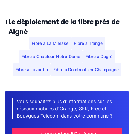
Le déploiement de la fibre près de
Aigné
Fibre à La Milesse
Fibre à Trangé
Fibre à Chaufour-Notre-Dame
Fibre à Degré
Fibre à Lavardin
Fibre à Domfront-en-Champagne
Vous souhaitez plus d'informations sur les
réseaux mobiles d'Orange, SFR, Free et
Bouygues Telecom dans votre commune ?
La couverture 5G à Aigné