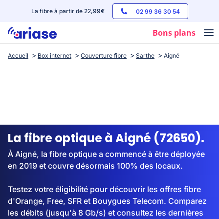
La fibre à partir de 22,99€
02 99 36 30 54
Bons plans
Accueil
Box internet
Couverture fibre
Sarthe
Aigné
Box internet
Forfaits mobile
Téléphones
Streaming
La fibre optique à Aigné (72650).
À Aigné, la fibre optique a commencé à être déployée
en 2019 et couvre désormais 100% des locaux.
Testez votre éligibilité pour découvrir les offres fibre
d'Orange, Free, SFR et Bouygues Telecom. Comparez
les débits (jusqu'à 8 Gb/s) et consultez les dernières