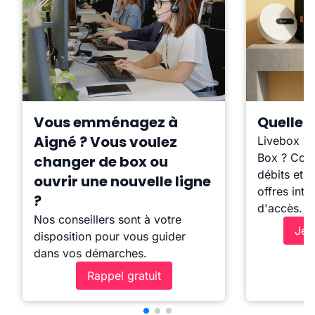
Vous emménagez à
Quelle b
Aigné ? Vous voulez
Livebox ?
Box ? Comp
changer de box ou
débits et l
ouvrir une nouvelle ligne
offres inte
?
d'accès.
Nos conseillers sont à votre
Je 
disposition pour vous guider
dans vos démarches.
Rappel gratuit