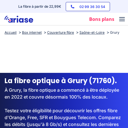
La fibre à partir de 22,99€
02 99 36 30 54
Bons plans
Accueil
Box internet
Couverture fibre
Saône-et-Loire
Grury
Box internet
Forfaits mobile
Téléphones
Streaming
La fibre optique à Grury (71760).
À Grury, la fibre optique a commencé à être déployée
en 2022 et couvre désormais 100% des locaux.
Testez votre éligibilité pour découvrir les offres fibre
d'Orange, Free, SFR et Bouygues Telecom. Comparez
les débits (jusqu'à 8 Gb/s) et consultez les dernières