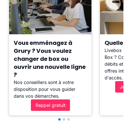
Vous emménagez à
Quelle b
Grury ? Vous voulez
Livebox ?
Box ? Comp
changer de box ou
débits et l
ouvrir une nouvelle ligne
offres inte
?
d'accès.
Nos conseillers sont à votre
Je 
disposition pour vous guider
dans vos démarches.
Rappel gratuit