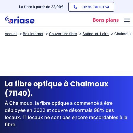
La fibre à partir de 22,99€
02 99 36 30 54
Bons plans
Accueil
Box internet
Couverture fibre
Saône-et-Loire
Chalmoux
Box internet
Forfaits mobile
Téléphones
Streaming
La fibre optique à Chalmoux
(71140).
À Chalmoux, la fibre optique a commencé à être
déployée en 2022 et couvre désormais 98% des
locaux. 11 locaux ne sont pas encore raccordables à la
fibre.