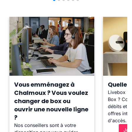
Vous emménagez à
Quelle b
Chalmoux ? Vous voulez
Livebox ?
Box ? Comp
changer de box ou
débits et l
ouvrir une nouvelle ligne
offres inte
?
d'accès.
Nos conseillers sont à votre
Je 