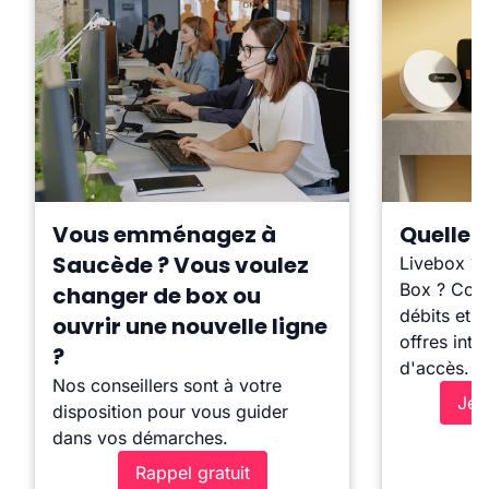
Vous emménagez à
Quelle b
Saucède ? Vous voulez
Livebox ?
Box ? Comp
changer de box ou
débits et l
ouvrir une nouvelle ligne
offres inte
?
d'accès.
Nos conseillers sont à votre
Je 
disposition pour vous guider
dans vos démarches.
Rappel gratuit