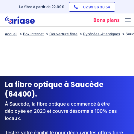
La fibre à partir de 22,99€
02 99 36 30 54
Bons plans
Accueil
Box internet
Couverture fibre
Pyrénées-Atlantiques
Sau
Box internet
Forfaits mobile
Téléphones
Streaming
La fibre optique à Saucède
(64400).
À Saucède, la fibre optique a commencé à être
déployée en 2023 et couvre désormais 100% des
locaux.
Testez votre éligibilité pour découvrir les offres fibre