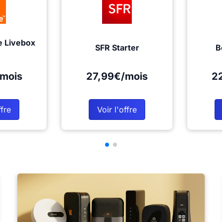
e Livebox
SFR Starter
B
mois
27,99€/mois
2
ffre
Voir l'offre