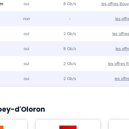
om
oui
8 Gb/s
les offres Bo
non
-
les off
oui
2 Gb/s
les offr
oui
8 Gb/s
les off
oui
2 Gb/s
les offres
oui
2 Gb/s
les off
Poey-d'Oloron