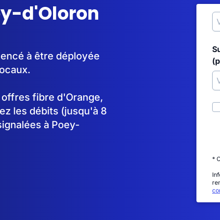
ey-d'Oloron
S
mencé à être déployée
(p
locaux.
s offres fibre d'Orange,
 les débits (jusqu'à 8
signalées à Poey-
* 
In
re
con