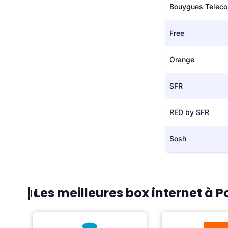
Bouygues Telec
Free
Orange
SFR
RED by SFR
Sosh
Les meilleures box internet à 