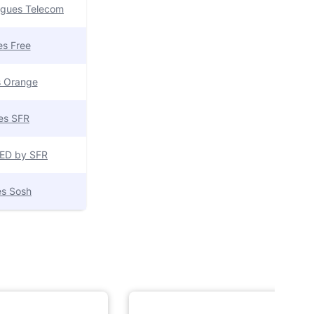
uygues Telecom
res Free
es Orange
res SFR
 RED by SFR
res Sosh